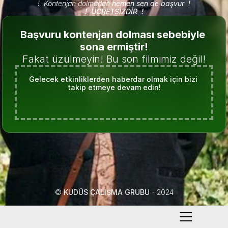
!  Kontenjan dolmadan 
hemen sen de başvur
  !
!  ÜCRETSİZDİR  !
Başvuru kontenjan dolması sebebiyle 
sona ermiştir!
Fakat üzülmeyin! Bu son filmimiz değil!
Gelecek etkinliklerden haberdar olmak için bizi 
takip etmeye devam edin!
© 
KUDÜS ÇALIŞMA GRUBU
 - 2024