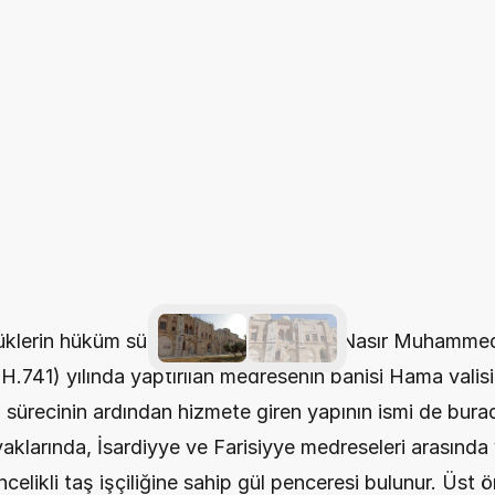
klerin hüküm sürdüğü yıllarda Sultan Nasır Muhamme
(H.741) yılında yaptırılan medresenin banisi Hama valisi
şa sürecinin ardından hizmete giren yapının ismi de bur
klarında, İsardiyye ve Farisiyye medreseleri arasında y
elikli taş işçiliğine sahip gül penceresi bulunur. Üst ör