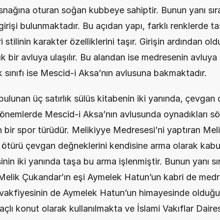
asnağına oturan soğan kubbeye sahiptir. Bunun yanı sır
irişi bulunmaktadır. Bu açıdan yapı, farklı renklerde taşl
tilinin karakter özelliklerini taşır. Girişin ardından ol
k bir avluya ulaşılır. Bu alandan ise medresenin avluya 
k sınıfı ise Mescid-i Aksa’nın avlusuna bakmaktadır.
lunan üç satırlık sülüs kitabenin iki yanında, çevgan 
dönemlerde Mescid-i Aksa’nın avlusunda oynadıkları sö
n bir spor türüdür. Melikiyye Medresesi’ni yaptıran Mel
 ötürü çevgan değneklerini kendisine arma olarak kabul
in iki yanında taşa bu arma işlenmiştir. Bunun yanı sıra
 Melik Çukandar’ın eşi Aymelek Hatun’un kabri de medre
vakfiyesinin de Aymelek Hatun’un himayesinde olduğu 
ı konut olarak kullanılmakta ve İslami Vakıflar Dairesi