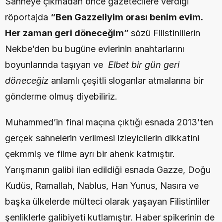
Sahneye çıkmadan önce gazetecilere verdiği 
röportajda 
“Ben Gazzeliyim orası benim evim. 
Her zaman geri döneceğim” 
sözü Filistinlilerin 
Nekbe’den bu bugüne evlerinin anahtarlarını 
boyunlarında taşıyan ve  
Elbet bir gün geri 
döneceğiz 
anlamlı çeşitli sloganlar atmalarına bir 
gönderme olmuş diyebiliriz.
Muhammed’in final maçına çıktığı esnada 2013’ten 
gerçek sahnelerin verilmesi izleyicilerin dikkatini 
çekmmiş ve filme ayrı bir ahenk katmıştır. 
Yarışmanın galibi ilan edildiği esnada Gazze, Doğu 
Kudüs, Ramallah, Nablus, Han Yunus, Nasıra ve 
başka ülkelerde mülteci olarak yaşayan Filistinliler 
şenliklerle galibiyeti kutlamıştır. Haber spikerinin de 