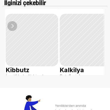
 İlginizi çekebilir
Kibbutz
Kalkilya
İsrail’de belli bir alana 
Batı Şeria’nın 
tarım ve üretim yapma 
kuzeybatısında yer alan 
misyonuyla kurulan, 
ve geçimini tarım 
üyelerin ortak çalışıp 
sektöründen sağlayan 
faydalandığı tarım 
Filistin’in bir şehri.
alanları/yerleşkelerdir.
Yeniliklerden anında 