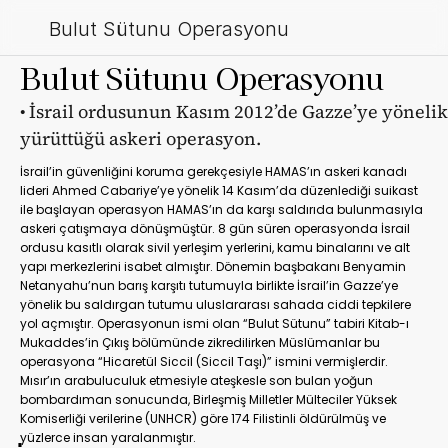
Bulut Sütunu Operasyonu
Bulut Sütunu Operasyonu
• İsrail ordusunun Kasım 2012’de Gazze’ye yönelik 
yürüttüğü askeri operasyon.
İsrail’in güvenliğini koruma gerekçesiyle HAMAS’ın askeri kanadı 
lideri Ahmed Cabariye’ye yönelik 14 Kasım’da düzenlediği suikast 
ile başlayan operasyon HAMAS’ın da karşı saldırıda bulunmasıyla 
askeri çatışmaya dönüşmüştür. 8 gün süren operasyonda İsrail 
ordusu kasıtlı olarak sivil yerleşim yerlerini, kamu binalarını ve alt 
yapı merkezlerini isabet almıştır. Dönemin başbakanı Benyamin 
Netanyahu’nun barış karşıtı tutumuyla birlikte İsrail’in Gazze’ye 
yönelik bu saldırgan tutumu uluslararası sahada ciddi tepkilere 
yol açmıştır. Operasyonun ismi olan “Bulut Sütunu” tabiri Kitab-ı 
Mukaddes’in Çıkış bölümünde zikredilirken Müslümanlar bu 
operasyona “Hicaretül Siccil (Siccil Taşı)” ismini vermişlerdir. 
Mısır’ın arabuluculuk etmesiyle ateşkesle son bulan yoğun 
bombardıman sonucunda, Birleşmiş Milletler Mülteciler Yüksek 
Komiserliği verilerine (UNHCR) göre 174 Filistinli öldürülmüş ve 
yüzlerce insan yaralanmıştır.