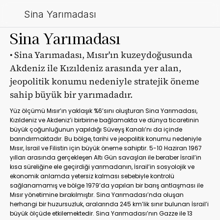
Sina Yarımadası
Sina Yarımadası
• Sina Yarımadası, Mısır'ın kuzeydoğusunda 
Akdeniz ile Kızıldeniz arasında yer alan, 
jeopolitik konumu nedeniyle stratejik öneme 
sahip büyük bir yarımadadır.
Yüz ölçümü Mısır’ın yaklaşık %6’sını oluşturan Sina Yarımadası, 
Kızıldeniz ve Akdeniz’i birbirine bağlamakta ve dünya ticaretinin 
büyük çoğunluğunun yapıldığı Süveyş Kanalı’nı da içinde 
barındırmaktadır. Bu bölge, tarihi ve jeopolitik konumu nedeniyle 
Mısır, İsrail ve Filistin için büyük öneme sahiptir. 5-10 Haziran 1967 
yılları arasında gerçekleşen Altı Gün savaşları ile beraber İsrail’in 
kısa süreliğine ele geçirdiği yarımadanın, İsrail’in sosyolojik ve 
ekonomik anlamda yetersiz kalması sebebiyle kontrolü 
sağlanamamış ve bölge 1979’da yapılan bir barış antlaşması ile 
Mısır yönetimine bırakılmıştır. Sina Yarımadası’nda oluşan 
herhangi bir huzursuzluk, aralarında 245 km’lik sınır bulunan İsrail’i 
büyük ölçüde etkilemektedir. Sina Yarımadası’nın Gazze ile 13 