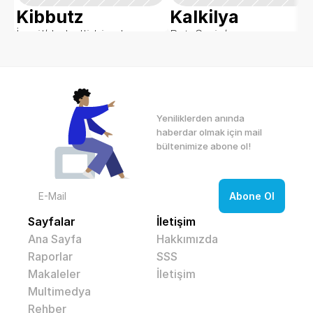
Kibbutz
Kalkilya
İsrail’de belli bir alana 
Batı Şeria’nın 
tarım ve üretim yapma 
kuzeybatısında yer alan 
misyonuyla kurulan, 
ve geçimini tarım 
üyelerin ortak çalışıp 
sektöründen sağlayan 
faydalandığı tarım 
Filistin’in bir şehri.
alanları/yerleşkelerdir.
Yeniliklerden anında 
haberdar olmak için mail 
bültenimize abone ol! 
Sayfalar
İletişim
Ana Sayfa
Hakkımızda
Raporlar
SSS
Makaleler
İletişim
Multimedya
Rehber