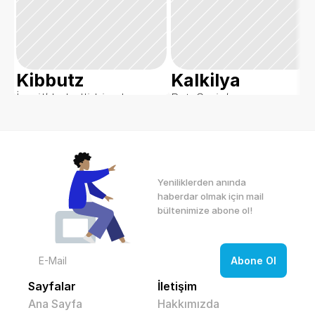
Kibbutz
Kalkilya
İsrail’de belli bir alana 
Batı Şeria’nın 
tarım ve üretim yapma 
kuzeybatısında yer alan 
misyonuyla kurulan, 
ve geçimini tarım 
üyelerin ortak çalışıp 
sektöründen sağlayan 
faydalandığı tarım 
Filistin’in bir şehri.
alanları/yerleşkelerdir.
Yeniliklerden anında 
haberdar olmak için mail 
bültenimize abone ol! 
Sayfalar
İletişim
Ana Sayfa
Hakkımızda