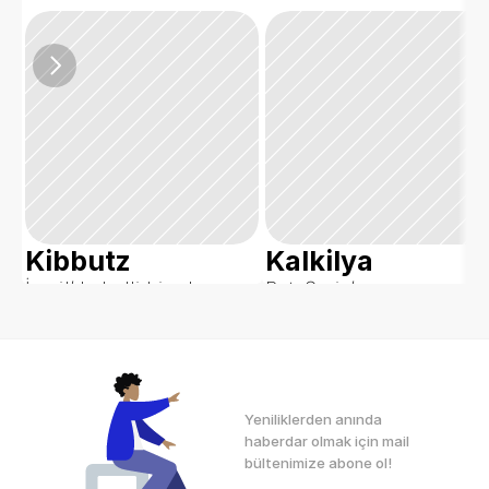
Kibbutz
Kalkilya
İsrail’de belli bir alana 
Batı Şeria’nın 
tarım ve üretim yapma 
kuzeybatısında yer alan 
misyonuyla kurulan, 
ve geçimini tarım 
üyelerin ortak çalışıp 
sektöründen sağlayan 
faydalandığı tarım 
Filistin’in bir şehri.
alanları/yerleşkelerdir.
Yeniliklerden anında 
haberdar olmak için mail 
bültenimize abone ol! 