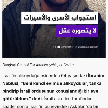
Fotoğraf: Gazzeli Esir İbrahim Şehin, el-Cezira
İsrail’in alıkoyduğu esirlerden 64 yaşındaki 
İbrahim 
Nablusi, “Beni kendi evimde alıkoydular, tanka 
bindirip İsrail ordusunun konuşlandığı bir eve 
götürüldüm.” dedi. 
İsrail askerleri tarafından 
saatler sonra İsrail'in güneyindeki Askalan'da bir 