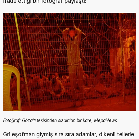
ifade ettiği bir fotoğraf paylaştı:
Fotoğraf: Gözaltı tesisinden sızdırılan bir kare, MepaNews
Gri eşofman giymiş sıra sıra adamlar, dikenli tellerle 