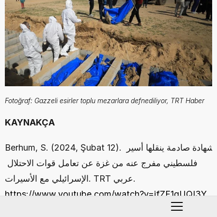
Fotoğraf: Gazzeli esirler toplu mezarlara defnediliyor, TRT Haber
KAYNAKÇA
Berhum, S. (2024, Şubat 12). شهادة صادمة ينقلها أسير 
فلسطيني مفرج عنه من غزة عن تعامل قوات الاحتلال 
الإسرائيلي مع الأسيرات. TRT عربي. 
https://www.youtube.com/watch?v=ifZF1gUQI3Y