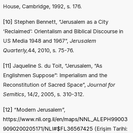
House, Cambridge, 1992, s. 176.
[10]
 Stephen Bennett, “Jerusalem as a City 
‘Reclaimed’: Orientalism and Biblical Discourse in 
US Media 1948 and 1967”, 
Jerusalem 
Quarterly,
44, 2010, s. 75-76.
[11]
 Jaqueline S. du Toit, “Jerusalem, “As 
Englishmen Suppose”: Imperialism and the 
Reconstitution of Sacred Space”, 
Journal for 
Semitics
, 14/2, 2005, s. 310-312.
[12]
 “Modern Jerusalem”, 
https://www.nli.org.il/en/maps/NNL_ALEPH99003
9090200205171/NLI#$FL36567425
 (Erişim Tarihi: 