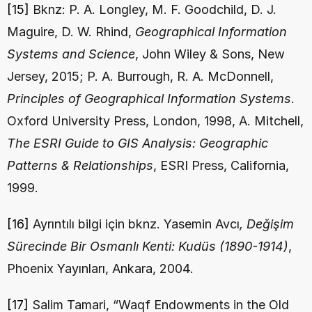
[15]
 Bknz: P. A. Longley, M. F. Goodchild, D. J. 
Maguire, D. W. Rhind, 
Geographical Information 
Systems and Science
, John Wiley & Sons, New 
Jersey, 2015; P. A. Burrough, R. A. McDonnell, 
Principles of Geographical Information Systems
. 
Oxford University Press, London, 1998, A. Mitchell, 
The ESRI Guide to GIS Analysis: Geographic 
Patterns & Relationships
, ESRI Press, California, 
1999.
[16]
 Ayrıntılı bilgi için bknz. Yasemin Avcı
, Değişim 
Sürecinde Bir Osmanlı Kenti: Kudüs (1890-1914)
, 
Phoenix Yayınları, Ankara, 2004.
[17]
 Salim Tamari, “Waqf Endowments in the Old 