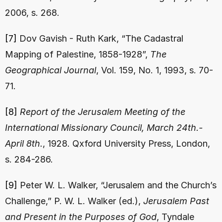
2006, s. 268.
[7]
 Dov Gavish - Ruth Kark, “The Cadastral 
Mapping of Palestine, 1858-1928”, 
The 
Geographical Journal
, Vol. 159, No. 1, 1993, s. 70-
71.
[8]
Report of the Jerusalem Meeting of the 
International Missionary Council, March 24th.-
April 8th.
, 1928. Qxford University Press, London, 
s. 284-286.
[9]
 Peter W. L. Walker, “Jerusalem and the Church’s 
Challenge,” P. W. L. Walker (ed.), 
Jerusalem Past 
and Present in the Purposes of God
, Tyndale 