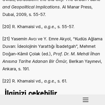
and Geopolitical Implications
. Al Manar Press, 
Dubai, 2009, s. 55-57.
[20]
 R. Khamaisi vd
., a.g.e.,
 s. 55-57.
[21]
 Yasemin Avcı ve Y. Emre Akyol, “Kudüs Ağlama 
Duvarı: İdeolojinin Yarattığı İbadetgah”, Mehmet 
Doğan-Kâmil Çolak (ed.), 
Prof. Dr. M. Mehdi İlhan 
Anısına Tarihe Adanan Bir Ömür, 
Berikan Yayınevi, 
Ankara, s. 191.
[22]
 R. Khamaisi vd
., a.g.e.,
 s. 61.
İlginizi çekebilir