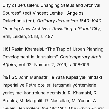
City of Jerusalem:
Changing Status and Archival 
Sources”, (ed) 
Vincent Lemire
 - 
Angelos 
Dalachanis
 (ed), 
Ordinary Jerusalem 1840–1940 
Opening New Archives, Revisiting a Global City
, 
Brill, Leiden, 2018, s. 497.
[18]
 Rasim Khamaisi, “The Trap of Urban Planning 
Development in Jerusalem”, 
Contemporary Arab 
Affairs
, Vol. 12, Number 2, 2019, s. 108-109.
[19]
 St. John Manastırı ile Yafa Kapısı yakınındaki 
Imperial ve Petra otelleri tartışmalı yöntemlerle 
yerleşimci kontrolüne geçmiştir. R. Khamaisi, R. 
Brooks, M. Margalit, R. Nasrallah, M. Yunan, A. 
Owais, 
Jerusalem. the Old City. The Urban Fabric 