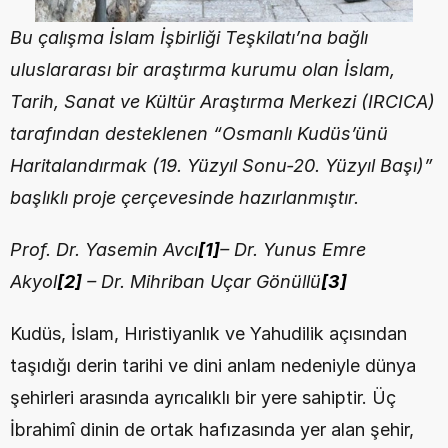
Bu çalışma İslam İşbirliği Teşkilatı’na bağlı 
uluslararası bir araştırma kurumu olan İslam, 
Tarih, Sanat ve Kültür Araştırma Merkezi (IRCICA) 
tarafından desteklenen “Osmanlı Kudüs’ünü 
Haritalandırmak (19. Yüzyıl Sonu-20. Yüzyıl Başı)” 
başlıklı proje çerçevesinde hazırlanmıştır.
Prof. Dr. Yasemin Avcı
[1]
– Dr. Yunus Emre 
Akyol
[2]
 – Dr. Mihriban Uçar Gönüllü
[3]
Kudüs, İslam, Hıristiyanlık ve Yahudilik açısından 
taşıdığı derin tarihi ve dini anlam nedeniyle dünya 
şehirleri arasında ayrıcalıklı bir yere sahiptir. Üç 
İbrahimî dinin de ortak hafızasında yer alan şehir, 