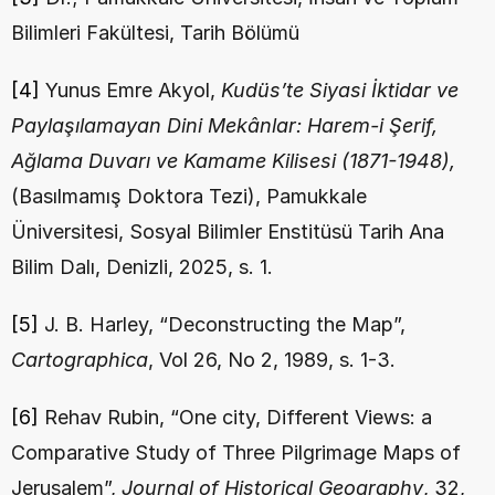
Bilimleri Fakültesi, Tarih Bölümü
[4]
 Yunus Emre Akyol, 
Kudüs’te Siyasi İktidar ve 
Paylaşılamayan Dini Mekânlar: Harem-i Şerif, 
Ağlama Duvarı ve Kamame Kilisesi (1871-1948), 
(Basılmamış Doktora Tezi), Pamukkale 
Üniversitesi, Sosyal Bilimler Enstitüsü Tarih Ana 
Bilim Dalı, Denizli, 2025, s. 1.
[5]
 J. B. Harley, “Deconstructing the Map”, 
Cartographica
, Vol 26, No 2, 1989, s. 1-3.
[6]
 Rehav Rubin, “One city, Different Views: a 
Comparative Study of Three Pilgrimage Maps of 
Jerusalem”, 
Journal of Historical Geography
, 32, 