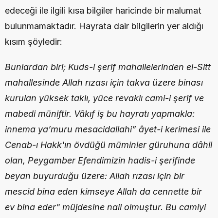
edeceği ile ilgili kısa bilgiler haricinde bir malumat 
bulunmamaktadır. Hayrata dair bilgilerin yer aldığı 
kısım şöyledir:
Bunlardan biri; Kuds-i şerif mahallelerinden el-Sitt 
mahallesinde Allah rızası için takva üzere binası 
kurulan yüksek taklı, yüce revaklı cami-i şerif ve 
mabedi müniftir. Vâkıf iş bu hayratı yapmakla: 
innema ya’muru mesacidallahi” âyet-i kerimesi ile 
Cenab-ı Hakk'ın övdüğü müminler güruhuna dâhil 
olan, Peygamber Efendimizin hadis-i şerifinde 
beyan buyurduğu üzere: Allah rızası için bir 
mescid bina eden kimseye Allah da cennette bir 
ev bina eder" müjdesine nail olmuştur. Bu camiyi 