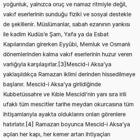
yoğunluk, yalnızca oruç ve namaz ritmiyle değil, 
vakıf eserlerinin sunduğu fiziki ve sosyal destekle 
de şekillenir. Müslümanlar, sabah ezanının yankısı 
ile kadim Kudüs’e Şam, Yafa ya da Esbat 
Kapılarından girerken Eyyûbi, Memluk ve Osmanlı 
dönemlerinden kalma vakıf eserlerinin huzur veren 
varlığıyla karşılaşırlar.
[3]
Mescid-i Aksa’ya 
yaklaşıldıkça Ramazan iklimi derinden hissedilmeye 
başlanır. Mescid-i Aksa’ya girildiğinde 
Kubbetüssahre ve Kıble Mescidi’nin yanı sıra irili 
ufaklı tüm mescitler tarihe meydan okurcasına tüm 
ihtişamlarıyla ayakta olduklarını onları görenlere 
hatırlatır.
[4]
 Ramazan boyunca Mescid-i Aksa’ya 
açılan her kapı, her kemer artan ihtiyaçları 