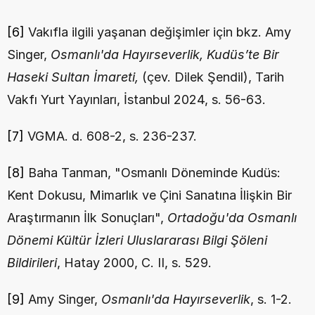
[6]
 Vakıfla ilgili yaşanan değişimler için bkz. Amy 
Singer, 
Osmanlı'da Hayırseverlik, Kudüs’te Bir 
Haseki Sultan İmareti, 
(çev. Dilek Şendil), Tarih 
Vakfı Yurt Yayınları, İstanbul 2024,
s. 56-63.
[7]
 VGMA. d. 608-2, s. 236-237.
[8]
 Baha Tanman, "Osmanlı Döneminde Kudüs: 
Kent Dokusu, Mimarlık ve Çini Sanatına İlişkin Bir 
Araştırmanın İlk Sonuçları", 
Ortadoğu'da Osmanlı 
Dönemi Kültür İzleri Uluslararası Bilgi Şöleni 
Bildirileri
, Hatay 2000, C. II, s. 529.
[9]
 Amy Singer, 
Osmanlı'da Hayırseverlik
,
s. 1-2.