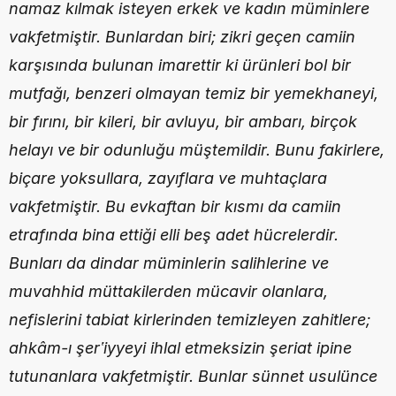
namaz kılmak isteyen erkek ve kadın müminlere 
vakfetmiştir. Bunlardan biri; zikri geçen camiin 
karşısında bulunan imarettir ki ürünleri bol bir 
mutfağı, benzeri olmayan temiz bir yemekhaneyi, 
bir fırını, bir kileri, bir avluyu, bir ambarı, birçok 
helayı ve bir odunluğu müştemildir. Bunu fakirlere, 
biçare yoksullara, zayıflara ve muhtaçlara 
vakfetmiştir. Bu evkaftan bir kısmı da camiin 
etrafında bina ettiği elli beş adet hücrelerdir. 
Bunları da dindar müminlerin salihlerine ve 
muvahhid müttakilerden mücavir olanlara, 
nefislerini tabiat kirlerinden temizleyen zahitlere; 
ahkâm-ı şerʽiyyeyi ihlal etmeksizin şeriat ipine 
tutunanlara vakfetmiştir. Bunlar sünnet usulünce 