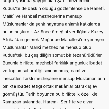
coğrafyasında yaygın olan Şafiî mezhebinin 
Kudüs’te de baskın olduğu gözlemlense de Hanefî, 
Malikî ve Hanbelî mezheplerine mensup 
Müslümanlar da şehir hayatına anlamlı katkılarda 
bulunmuşlardır. Az önce örneğini verdiğimiz Kuzey 
Afrika’dan gelerek Meğaribe Mahallesi’ne yerleşen 
Müslümanlar Malikî mezhebine mensup olup 
Kudüs’teki bu çeşitliliğin somut bir tezahürüdürler. 
Bununla birlikte, mezhebî farklılıklar günlük ibadet 
ve toplumsal pratiği sınırlamamış; cami ve 
mescitler, farklı mezheplere mensup Müslümanların 
birlikte ibadet ettiği ortak mekânlar olarak işlev 
görmüştür. Tarih boyunca bu birliktelik özellikle 
Ramazan aylarında, Harem-i Şerif’te ve civar 