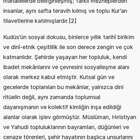
mahallelerde belirginleşmiş; farklı mezheplerden 
insanlar, aynı safta teravih kılmış ve toplu Kur’an 
tilavetlerine katılmışlardır.
[2]
Kudüs’ün sosyal dokusu, binlerce yıllık tarihî birikim 
ve dinî-etnik çeşitlilik ile son derece zengin ve çok 
katmanlıdır. Şehirde yaşayan her topluluk, kendi 
ibadet mekânlarını ve çevresini sosyalleşme alanı 
olarak merkez kabul etmiştir. Kutsal gün ve 
gecelerde toplanılan bu mekânlar, yalnızca dini 
ritüelin değil, aynı zamanda toplumsal 
dayanışmanın ve kolektif kimliğin inşa edildiği 
alanlar olarak işlev görmüştür. Müslüman, Hıristiyan 
ve Yahudi topluluklarının bayramları, düğünleri ve 
cenaze törenleri, şehir hayatının başlıca unsurlarını 