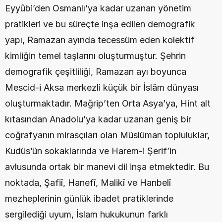
Eyyûbi’den Osmanlı’ya kadar uzanan yönetim 
pratikleri ve bu süreçte inşa edilen demografik 
yapı, Ramazan ayında tecessüm eden kolektif 
kimliğin temel taşlarını oluşturmuştur. Şehrin 
demografik çeşitliliği, Ramazan ayı boyunca 
Mescid-i Aksa merkezli küçük bir İslâm dünyası 
oluşturmaktadır. Mağrip’ten Orta Asya’ya, Hint alt 
kıtasından Anadolu’ya kadar uzanan geniş bir 
coğrafyanın mirasçıları olan Müslüman topluluklar, 
Kudüs’ün sokaklarında ve Harem-i Şerif’in 
avlusunda ortak bir manevi dil inşa etmektedir. Bu 
noktada, Şafiî, Hanefî, Malikî ve Hanbelî 
mezheplerinin günlük ibadet pratiklerinde 
sergilediği uyum, İslam hukukunun farklı 