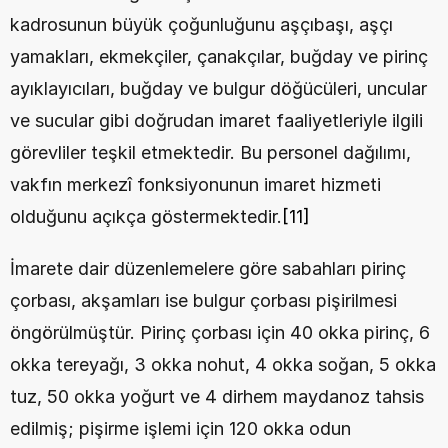
kadrosunun büyük çoğunluğunu aşçıbaşı, aşçı 
yamakları, ekmekçiler, çanakçılar, buğday ve pirinç 
ayıklayıcıları, buğday ve bulgur döğücüleri, uncular 
ve sucular gibi doğrudan imaret faaliyetleriyle ilgili 
görevliler teşkil etmektedir. Bu personel dağılımı, 
vakfın merkezî fonksiyonunun imaret hizmeti 
olduğunu açıkça göstermektedir.
[11]
İmarete dair düzenlemelere göre sabahları pirinç 
çorbası, akşamları ise bulgur çorbası pişirilmesi 
öngörülmüştür. Pirinç çorbası için 40 okka pirinç, 6 
okka tereyağı, 3 okka nohut, 4 okka soğan, 5 okka 
tuz, 50 okka yoğurt ve 4 dirhem maydanoz tahsis 
edilmiş; pişirme işlemi için 120 okka odun 