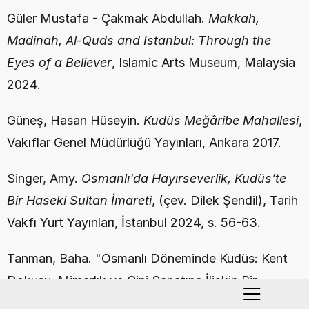
Güler Mustafa - Çakmak Abdullah. 
Makkah, 
Madinah, Al-Quds and Istanbul: Through the 
Eyes of a Believer
, Islamic Arts Museum, Malaysia 
2024.
Güneş, Hasan Hüseyin. 
Kudüs Meğâribe Mahallesi
, 
Vakıflar Genel Müdürlüğü Yayınları, Ankara 2017.
Singer, Amy. 
Osmanlı'da Hayırseverlik, Kudüs’te 
Bir Haseki Sultan İmareti
, (çev. Dilek Şendil), Tarih 
Vakfı Yurt Yayınları, İstanbul 2024, s. 56-63.
Tanman, Baha. "Osmanlı Döneminde Kudüs: Kent 
Dokusu, Mimarlık ve Çini Sanatına İlişkin Bir 
Araştırmanın İlk Sonuçları", 
Ortadoğu'da Osmanlı 