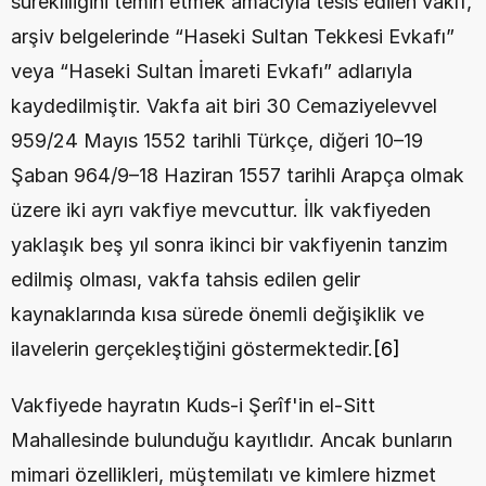
sürekliliğini temin etmek amacıyla tesis edilen vakıf, 
arşiv belgelerinde “Haseki Sultan Tekkesi Evkafı” 
veya “Haseki Sultan İmareti Evkafı” adlarıyla 
kaydedilmiştir. Vakfa ait biri 30 Cemaziyelevvel 
959/24 Mayıs 1552 tarihli Türkçe, diğeri 10–19 
Şaban 964/9–18 Haziran 1557 tarihli Arapça olmak 
üzere iki ayrı vakfiye mevcuttur. İlk vakfiyeden 
yaklaşık beş yıl sonra ikinci bir vakfiyenin tanzim 
edilmiş olması, vakfa tahsis edilen gelir 
kaynaklarında kısa sürede önemli değişiklik ve 
ilavelerin gerçekleştiğini göstermektedir.
[6]
Vakfiyede hayratın Kuds-i Şerîf'in el-Sitt 
Mahallesinde bulunduğu kayıtlıdır. Ancak bunların 
mimari özellikleri, müştemilatı ve kimlere hizmet 