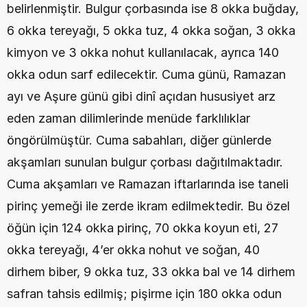
belirlenmiştir. Bulgur çorbasında ise 8 okka buğday, 
6 okka tereyağı, 5 okka tuz, 4 okka soğan, 3 okka 
kimyon ve 3 okka nohut kullanılacak, ayrıca 140 
okka odun sarf edilecektir. Cuma günü, Ramazan 
ayı ve Aşure günü gibi dinî açıdan hususiyet arz 
eden zaman dilimlerinde menüde farklılıklar 
öngörülmüştür. Cuma sabahları, diğer günlerde 
akşamları sunulan bulgur çorbası dağıtılmaktadır. 
Cuma akşamları ve Ramazan iftarlarında ise taneli 
pirinç yemeği ile zerde ikram edilmektedir. Bu özel 
öğün için 124 okka pirinç, 70 okka koyun eti, 27 
okka tereyağı, 4’er okka nohut ve soğan, 40 
dirhem biber, 9 okka tuz, 33 okka bal ve 14 dirhem 
safran tahsis edilmiş; pişirme için 180 okka odun 