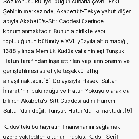
Söz konusu külliye, bugün surlarla çevrili Eski 
Şehir’in merkezinde, Akabetü’t-Tekye yahut diğer 
adıyla Akabetü’s-Sitt Caddesi üzerinde 
konumlanmaktadır. Bununla birlikte yapı 
topluluğunun bütünüyle XVI. yüzyıla ait olmadığı, 
1388 yılında Memlük Kudüs valisinin eşi Tunşuk 
Hatun tarafından inşa ettirilen yapıların onarım ve 
genişletilmesi suretiyle teşekkül ettiği 
anlaşılmaktadır.
[8]
 Dolayısıyla Haseki Sultan 
İmareti’nin bulunduğu ve Hatun Yokuşu olarak da 
bilinen Akabetü’s-Sitt Caddesi adını Hürrem 
Sultan’dan değil, Tunşuk Hatun’dan almaktadır.
[9]
Kudüs’teki bu hayratın finansmanını sağlamak 
üzere vakfedilen akarlar Trablus, Kuds-i Şerîf, 