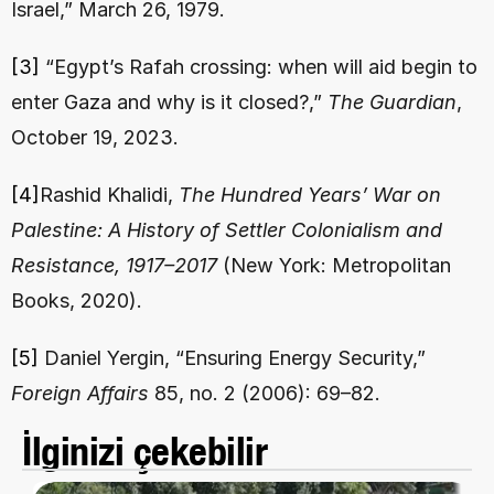
Israel,” March 26, 1979.
[3]
 “Egypt’s Rafah crossing: when will aid begin to 
enter Gaza and why is it closed?,” 
The Guardian
, 
October 19, 2023.
[4]
Rashid Khalidi, 
The Hundred Years’ War on 
Palestine: A History of Settler Colonialism and 
Resistance, 1917–2017
 (New York: Metropolitan 
Books, 2020).
[5]
 Daniel Yergin, “Ensuring Energy Security,” 
Foreign Affairs
 85, no. 2 (2006): 69–82.
İlginizi çekebilir